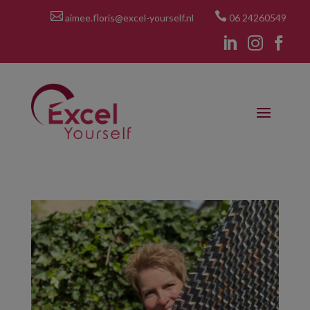


aimee.floris@excel-yourself.nl
06 24260549


