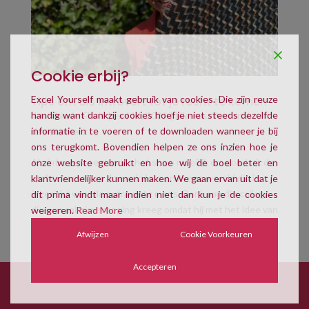
Cookie erbij?
Excel Yourself maakt gebruik van cookies. Die zijn reuze
Tips om als introvert tot je recht te komen
handig want dankzij cookies hoef je niet steeds dezelfde
door
Aimée Floris
|
mei 16, 2021
|
Nieuws
,
Personal
informatie in te voeren of te downloaden wanneer je bij
development
ons terugkomt. Bovendien helpen ze ons inzien hoe je
Als introvert persoon is het soms moeilijk om goed uit de
onze website gebruikt en hoe wij de boel beter en
verf te komen op de werkvloer en in een wereld die is
klantvriendelijker kunnen maken. We gaan ervan uit dat je
ingericht voor de extraverte mens. Denk aan die collega
dit prima vindt maar indien niet dan kun je de cookies
die een salarisverhoging kreeg omdat hij met het idee van
weigeren.
Read More
iemand anders aan de haal ging, of die...
Afwijzen
Cookie Voorkeuren
Accepteren