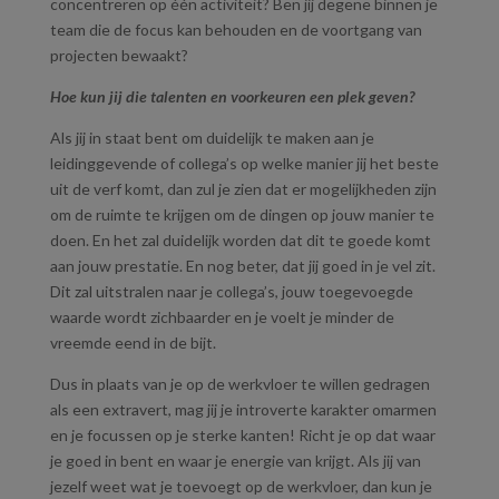
concentreren op één activiteit? Ben jij degene binnen je
team die de focus kan behouden en de voortgang van
projecten bewaakt?
Hoe kun jij die talenten en voorkeuren een plek geven?
Als jij in staat bent om duidelijk te maken aan je
leidinggevende of collega’s op welke manier jij het beste
uit de verf komt, dan zul je zien dat er mogelijkheden zijn
om de ruimte te krijgen om de dingen op jouw manier te
doen. En het zal duidelijk worden dat dit te goede komt
aan jouw prestatie. En nog beter, dat jij goed in je vel zit.
Dit zal uitstralen naar je collega’s, jouw toegevoegde
waarde wordt zichbaarder en je voelt je minder de
vreemde eend in de bijt.
Dus in plaats van je op de werkvloer te willen gedragen
als een extravert, mag jij je introverte karakter omarmen
en je focussen op je sterke kanten! Richt je op dat waar
je goed in bent en waar je energie van krijgt. Als jij van
jezelf weet wat je toevoegt op de werkvloer, dan kun je