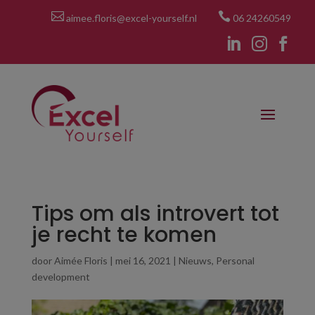


aimee.floris@excel-yourself.nl
06 24260549



Tips om als introvert tot
je recht te komen
door
Aimée Floris
|
mei 16, 2021
|
Nieuws
,
Personal
development