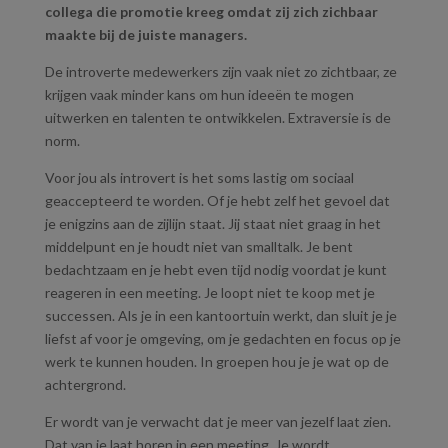
collega die promotie kreeg omdat zij zich zichbaar
maakte bij de juiste managers.
De introverte medewerkers zijn vaak niet zo zichtbaar, ze
krijgen vaak minder kans om hun ideeën te mogen
uitwerken en talenten te ontwikkelen. Extraversie is de
norm.
Voor jou als introvert is het soms lastig om sociaal
geaccepteerd te worden. Of je hebt zelf het gevoel dat
je enigzins aan de zijlijn staat. Jij staat niet graag in het
middelpunt en je houdt niet van smalltalk. Je bent
bedachtzaam en je hebt even tijd nodig voordat je kunt
reageren in een meeting. Je loopt niet te koop met je
successen. Als je in een kantoortuin werkt, dan sluit je je
liefst af voor je omgeving, om je gedachten en focus op je
werk te kunnen houden. In groepen hou je je wat op de
achtergrond.
Er wordt van je verwacht dat je meer van jezelf laat zien.
Dat van je laat horen in een meeting. Je wordt