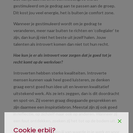
gestimuleerd om je gedrag aan te passen aan de groep.
Dit kost jou veel energie, het is buiten je comfort zone.
Wanneer je gestimuleerd wordt om je gedrag te
veranderen, meer naar buiten te richten en ‘collegialer’ te
zijn, dan kun jij niet het beste uit jezelf halen. Jouw
talenten als introvert komen dan niet tot hun recht.
Hoe kun je er als introvert voor zorgen dat je goed tot je
recht komt op de werkvloer?
Introverten hebben sterke kwaliteiten. Introverte
mensen kunnen vaak heel goed luisteren, ze denken
graag eerst goed hun idee uit en leveren kwalitatief
uitstekend werk. Als ze iets zeggen, dan is dit doordracht
en spot-on. Zij voeren graag diepgaande gesprekken en
zijn daarmee een inspiratiebron. Meestal zijn zij ook goed
in reflectie, op zichzelf maar ook op anderen. Wanneer zij
een fout ontdekken, zoeken zij het tot op de bodem uit.
Cookie erbij?
Met jouw kwaliteiten ben jij van waarde in je werk en voor