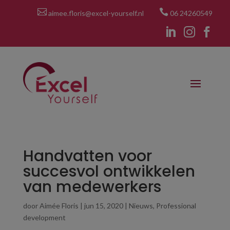


aimee.floris@excel-yourself.nl
06 24260549



Handvatten voor
succesvol ontwikkelen
van medewerkers
door
Aimée Floris
|
jun 15, 2020
|
Nieuws
,
Professional
development