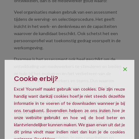
ontwikkelen, dan is de medewerker goud waard!
Veel organisaties maken gebruik van een assessment
tijdens de werving- en selectieprocedure. Het geeft
inzicht in het werk- en denkniveau en de capaciteiten
waarover de kandidaat beschikt. Ook schetst het een
persoonsprofiel wat toekomstig gedrag voorspelt in de
werkomgeving.
Daarmee is het assessment ook heel geschikt om de
ontwikkeling van medewerkers te stimuleren en bieden
ze hulp bij het evalueren en het verbeteren van de
Cookie erbij?
prestaties van medewerkers en teams. Dus waarom
verdwijnt een assessmentrapport na de aanstelling
Excel Yourself maakt gebruik van cookies. Die zijn reuze
meestal in het personeelsdossier en wordt het niet
handig want dankzij cookies hoef je niet steeds dezelfde
meegenomen in de POP- en beoordelingsgesprekken?
informatie in te voeren of te downloaden wanneer je bij
ons terugkomt. Bovendien helpen ze ons inzien hoe je
Handvatten voor succesvol ontwikkelen
van medewerkers
onze website gebruikt en hoe wij de boel beter en
Je kunt assessments inzetten voor iedere HR-fase:
klantvriendelijker kunnen maken. We gaan ervan uit dat je
selectie van nieuwe medewerkers, ontwikkeling,
dit prima vindt maar indien niet dan kun je de cookies
functioneren en beoordelen. In een capaciteiten en
weigeren.
Read More