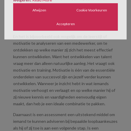
persoonlijkheidsanalyse wordt ook de ontwikkelbaarheid
Afwijzen
Cookie Voorkeuren
van zowel sterke als de zwakkere competenties in kaart
gebracht. Want als het nu niet lukt, dan betekent dat nog
Accepteren
niet dat iemand het niet kan ontwikkelen.
En het is bijvoorbeeld ook mogelijk om de leerstijl of
motivatie te analyseren van een medewerker, om te
ontdekken op welke manier zij zich het meest effectief
kunnen ontwikkelen. Want het ontwikkelen van talent
vraag meer dan alleen natuurlijke aanleg. Het vraagt ook
motivatie en training. Motivatie is één van de essentiële
onderdelen van succesvol zijn en jezelf verder kunnen
ontwikkelen. Wanneer je inzicht hebt in wat iemands
motivatie verhoogt en verlaagt en op welke manier hij of
zij nieuwe kennis en vaardigheden eenvoudig eigen
maakt, dan heb je een ideale combinatie te pakken.
Daarnaast is een assessment een uitstekend middel om
iemand te kunnen adviseren bij bepaalde loopbaankeuzes
als hij of zij toe is aan een volgende stap. Is een