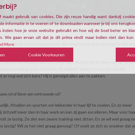
erbij?
f maakt gebruik van cookies. Die zijn reuze handig want dankzij cookie
de informatie in te voeren of te downloaden wanneer je bij ons terugk
 inzien hoe je onze website gebruikt en hoe wij de boel beter en klan
. We gaan ervan uit dat je dit prima vindt maar indien niet dan kun 
. Maak daarbij weloverwogen keuzes. Wat levert het je op en wat moet je daarvo
ad More
zen
Cookie Voorkeuren
Acc
verleg binnen enkele maanden beëindigd. Nu kan hij de baan van zijn leve
tslagvergoeding laten schieten. Hij twijfelt! Want is het echt wel zijn
er nog wel zo’n kans? Hij is geneigd alles aan te pakken.
uwe rol of liever een vertrouwde rol?
uurlijk. Afvallen en sporten om lekkerder in haar lijf te voelen. En zo meer
j zichzelf meer zien in haar werk en kan zij gaan excelleren. Maar voor ha
ndt ze lastig. Ze ziet een zware training niet zitten. En ze wil wel graag e
 lastig? Wil ze het niet graag genoeg? Of voelt ze zich zo onzeker dat 