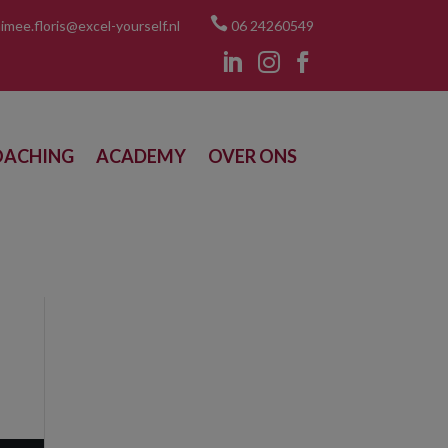

imee.floris@excel-yourself.nl
06 24260549



OACHING
ACADEMY
OVER ONS