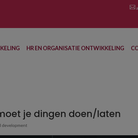

a
KELING
HR EN ORGANISATIE ONTWIKKELING
C
 moet je dingen doen/laten
l development