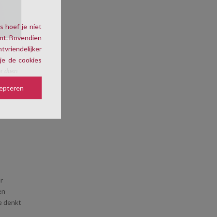
s hoef je niet
omt. Bovendien
tvriendelijker
je de cookies
or doen
epteren
n
ar
en
ze denkt