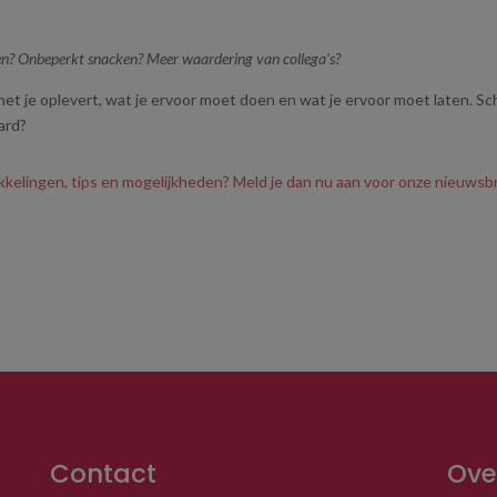
uden? Onbeperkt snacken? Meer waardering van collega’s?
 het je oplevert, wat je ervoor moet doen en wat je ervoor moet laten. Sch
ard?
ikkelingen, tips en mogelijkheden? Meld je dan nu aan voor onze nieuwsb
Contact
Ove