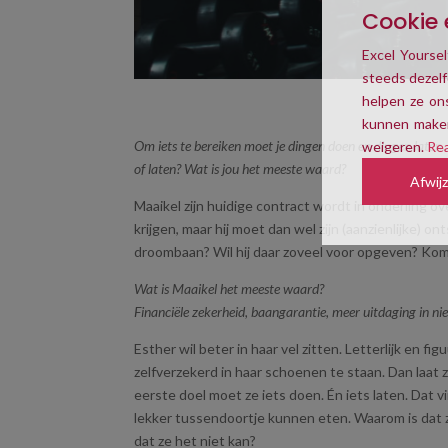
Cookie 
Excel Yoursel
steeds dezelf
helpen ze ons
kunnen maken
Om iets te bereiken moet je dingen doen en dingen laten
weigeren.
Re
of laten? Wat is jou het meeste waard?
Afwij
Maaikel zijn huidige contract wordt in onderling o
krijgen, maar hij moet dan wel zijn (aanzienlijke) on
droombaan? Wil hij daar zoveel voor opgeven? Komt 
Wat is Maaikel het meeste waard?
Financiële zekerheid, baangarantie, meer uitdaging in nie
Esther wil beter in haar vel zitten. Letterlijk en fig
zelfverzekerd in haar schoenen te staan. Dan laat zi
eerste doel moet ze iets doen. Én iets laten. Dat vi
lekker tussendoortje kunnen eten. Waarom is dat zo
dat ze het niet kan?