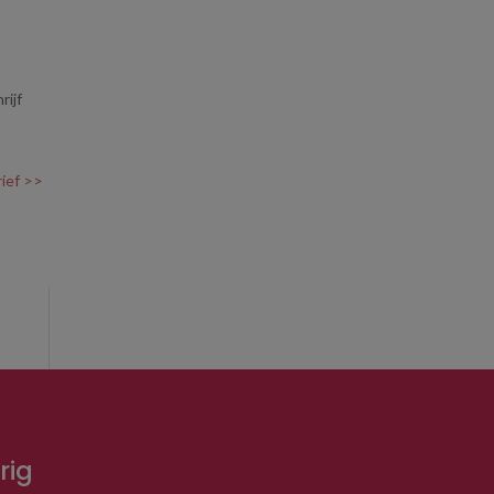
rijf
rief >>
rig