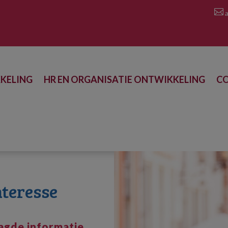

a
KELING
HR EN ORGANISATIE ONTWIKKELING
C
nteresse
agde informatie