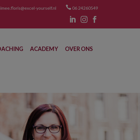

imee.floris@excel-yourself.nl
06 24260549



OACHING
ACADEMY
OVER ONS