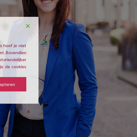
s hoef je niet
omt. Bovendien
tvriendelijker
je de cookies
epteren