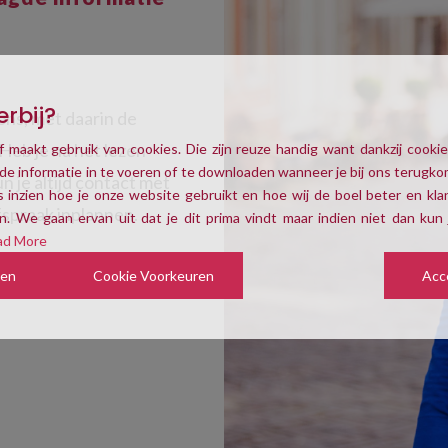
erbij?
ons, met daarin de
Heb je na het lezen
f maakt gebruik van cookies. Die zijn reuze handig want dankzij cookie
de informatie in te voeren of te downloaden wanneer je bij ons terugk
n je altijd contact met
 inzien hoe je onze website gebruikt en hoe wij de boel beter en klan
fspraak inplannen.
. We gaan ervan uit dat je dit prima vindt maar indien niet dan kun 
ad More
zen
Cookie Voorkeuren
Acc