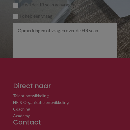
Ik wil de HR scan aanvragen
Ik heb een vraag
VERSTUUR
=
15 + 10
Direct naar
Talent ontwikkeling
HR & Organisatie ontwikkeling
Coaching
Academy
Contact