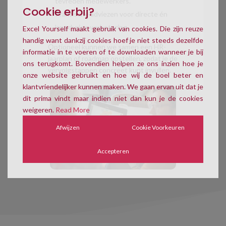
tevreden medewerkers.
Cookie erbij?
Praktische adviezen voor directe én
langdurige verbetering.
Excel Yourself maakt gebruik van cookies. Die zijn reuze
handig want dankzij cookies hoef je niet steeds dezelfde
Optioneel kunnen we samen een HR-
informatie in te voeren of te downloaden wanneer je bij
jaarplan of roadmap opstellen, zodat je de
ons terugkomt. Bovendien helpen ze ons inzien hoe je
vervolgstappen concreet kunt invullen.
onze website gebruikt en hoe wij de boel beter en
klantvriendelijker kunnen maken. We gaan ervan uit dat je
dit prima vindt maar indien niet dan kun je de cookies
weigeren.
Read More
Afwijzen
Cookie Voorkeuren
Accepteren