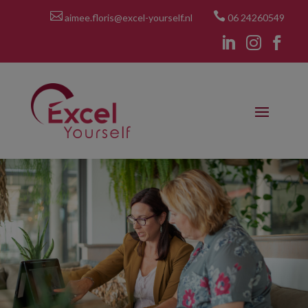


aimee.floris@excel-yourself.nl
06 24260549


