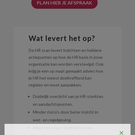
PLAN HIER JE AFSPRAAK
Wat levert het op?
De HR scan levert inzichten en heldere
actiepunten op hoe de HR basis in jouw
organisatie kan worden verstevigd. Ook
krijg je een op maat gemaakt advies hoe
je HR het meest doeltreffend kan
regelen en moet aanpakken.
Duidelijk overzicht van je HR-sterktes
en aandachtspunten.
Minder risico’s door beter inzicht in
wet- en regelgeving.
Meer structuur, duidelijkheid en